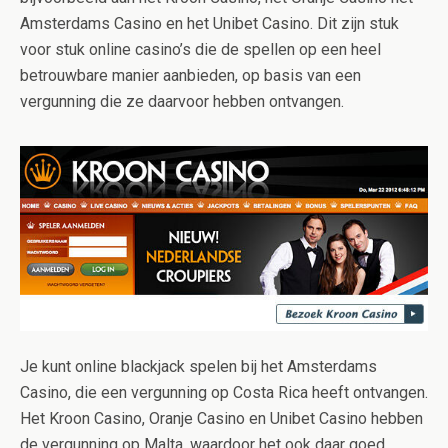
Amsterdams Casino en het Unibet Casino. Dit zijn stuk
voor stuk online casino’s die de spellen op een heel
betrouwbare manier aanbieden, op basis van een
vergunning die ze daarvoor hebben ontvangen.
Je kunt online blackjack spelen bij het Amsterdams
Casino, die een vergunning op Costa Rica heeft ontvangen.
Het Kroon Casino, Oranje Casino en Unibet Casino hebben
de vergunning op Malta, waardoor het ook daar goed