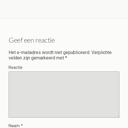
Geef een reactie
Het e-mailadres wordt niet gepubliceerd.
Verplichte
velden zijn gemarkeerd met
*
Reactie
Naam
*