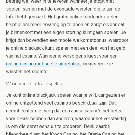
bedrag wel weer in te leveren wanneer je stopt met
spelen, samen met de eventuele winsten die je aan de
tafel hebt gemaakt. Het gratis online blackjack spelen
helpt je om meer ervaring op te doen en zorgt ervoor dat
je binnenkort met een eigen storting kunt gaan spelen. Je
krijgt dan bovendien een mooie welkomstbonus, waardoor
je online blackjack kunt spelen met een deel van het geld
van het casino. Wanneer je vervolgens kiest voor een
online casino met snelle uitbetaling
, incasseer je je
winsten het snelste.
Waar online blackjack spelen
Je kunt online blackjack spelen waar je wilt, aangezien er
online ontzettend veel casino’s beschikbaar zijn. Dat
neemt echter niet weg dat een aantal casino’s het beter
voor elkaar hebben dan anderen, waardoor het verstandig
is om die eerst eens uit te proberen. Denk daarbij
bijvoorbeeld aan het Kroon Casino, het Oranje Casino het