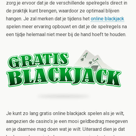
zorg je ervoor dat je de verschillende spelregels direct in
de praktijk kunt brengen, waardoor ze optimaal blijven
hangen. Je zal merken dat je tijdens het
online blackjack
spelen meer ervaring opbouwt en dat je de spelregels na
een tijdje helemaal niet meer bij de hand hoeft te houden.
Je kunt zo lang gratis online blackjack spelen als je wilt,
aangezien de casino’s je een mooi geldbedrag meegeven
en je daarmee mag doen wat je wilt. Uiteraard dien je dat