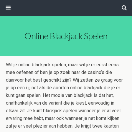
Online Blackjack Spelen
Wil je online blackjack spelen, maar wil je er eerst eens
mee oefenen of ben je op zoek naar de casino’s die
daarvoor het best geschikt zijn? Wij zetten ze graag voor
je op een rij, net als de soorten online blackjack die je er
kunt gaan spelen. Het mooie van blackjack is dat het,
onafhankelijk van de variant die je kiest, eenvoudig in
elkaar zit. Je kunt blackjack spelen wanneer je er al veel
ervaring mee hebt, maar ook wanneer je net komt kijken
zal je er veel plezier aan hebben. Je krijgt twee kaarten